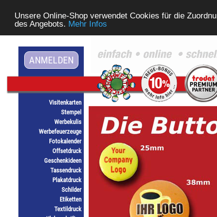
Unsere Online-Shop verwendet Cookies für die Zuordnu
des Angebots.
Mehr Infos
ANMELDEN
Visitenkarten
Stempel
Werbekulis
Werbefeuerzeuge
Fotokalender
Offsetdruck
Geschenkideen
Tassendruck
Plakatdruck
Schilder
Etiketten
Textildruck